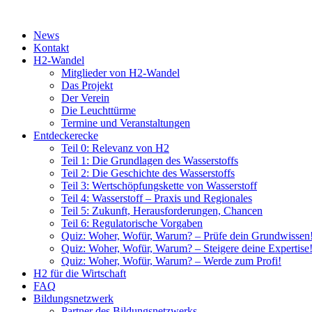
News
Kontakt
H2-Wandel
Mitglieder von H2-Wandel
Das Projekt
Der Verein
Die Leuchttürme
Termine und Veranstaltungen
Entdeckerecke
Teil 0: Relevanz von H2
Teil 1: Die Grundlagen des Wasserstoffs
Teil 2: Die Geschichte des Wasserstoffs
Teil 3: Wertschöpfungskette von Wasserstoff
Teil 4: Wasserstoff – Praxis und Regionales
Teil 5: Zukunft, Herausforderungen, Chancen
Teil 6: Regulatorische Vorgaben
Quiz: Woher, Wofür, Warum? – Prüfe dein Grundwissen
Quiz: Woher, Wofür, Warum? – Steigere deine Expertise
Quiz: Woher, Wofür, Warum? – Werde zum Profi!
H2 für die Wirtschaft
FAQ
Bildungsnetzwerk
Partner des Bildungsnetzwerks