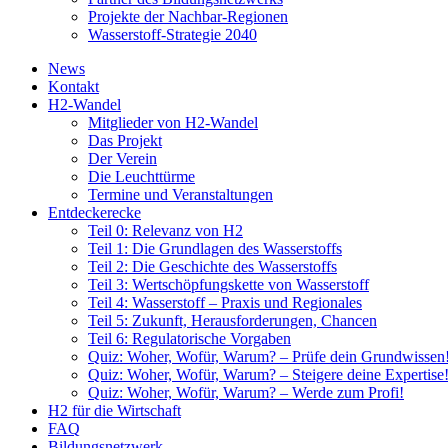
Projekte der Nachbar-Regionen
Wasserstoff-Strategie 2040
News
Kontakt
H2-Wandel
Mitglieder von H2-Wandel
Das Projekt
Der Verein
Die Leuchttürme
Termine und Veranstaltungen
Entdeckerecke
Teil 0: Relevanz von H2
Teil 1: Die Grundlagen des Wasserstoffs
Teil 2: Die Geschichte des Wasserstoffs
Teil 3: Wertschöpfungskette von Wasserstoff
Teil 4: Wasserstoff – Praxis und Regionales
Teil 5: Zukunft, Herausforderungen, Chancen
Teil 6: Regulatorische Vorgaben
Quiz: Woher, Wofür, Warum? – Prüfe dein Grundwissen
Quiz: Woher, Wofür, Warum? – Steigere deine Expertise
Quiz: Woher, Wofür, Warum? – Werde zum Profi!
H2 für die Wirtschaft
FAQ
Bildungsnetzwerk