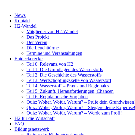
News
Kontakt
H2-Wandel
Mitglieder von H2-Wandel
Das Projekt
Der Verein
Die Leuchttürme
Termine und Veranstaltungen
Entdeckerecke
Teil 0: Relevanz von H2
Teil 1: Die Grundlagen des Wasserstoffs
Teil 2: Die Geschichte des Wasserstoffs
Teil 3: Wertschöpfungskette von Wasserstoff
Teil 4: Wasserstoff – Praxis und Regionales
Teil 5: Zukunft, Herausforderungen, Chancen
Teil 6: Regulatorische Vorgaben
Quiz: Woher, Wofür, Warum? – Prüfe dein Grundwissen
Quiz: Woher, Wofür, Warum? – Steigere deine Expertise
Quiz: Woher, Wofür, Warum? – Werde zum Profi!
H2 für die Wirtschaft
FAQ
Bildungsnetzwerk
Partner des Bildungsnetzwerks