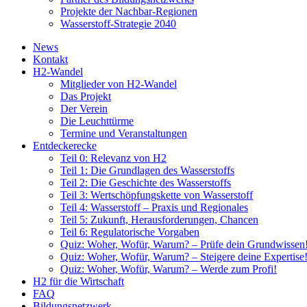
Projekte der Nachbar-Regionen
Wasserstoff-Strategie 2040
News
Kontakt
H2-Wandel
Mitglieder von H2-Wandel
Das Projekt
Der Verein
Die Leuchttürme
Termine und Veranstaltungen
Entdeckerecke
Teil 0: Relevanz von H2
Teil 1: Die Grundlagen des Wasserstoffs
Teil 2: Die Geschichte des Wasserstoffs
Teil 3: Wertschöpfungskette von Wasserstoff
Teil 4: Wasserstoff – Praxis und Regionales
Teil 5: Zukunft, Herausforderungen, Chancen
Teil 6: Regulatorische Vorgaben
Quiz: Woher, Wofür, Warum? – Prüfe dein Grundwissen
Quiz: Woher, Wofür, Warum? – Steigere deine Expertise
Quiz: Woher, Wofür, Warum? – Werde zum Profi!
H2 für die Wirtschaft
FAQ
Bildungsnetzwerk