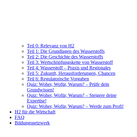
Teil 0: Relevanz von H2
Teil 1: Die Grundlagen des Wasserstoffs
Teil 2: Die Geschichte des Wasserstoffs
Teil 3: Wertschöpfungskette von Wasserstoff
Teil 4: Wasserstoff – Praxis und Regionales
Teil 5: Zukunft, Herausforderungen, Chancen
Teil 6: Regulatorische Vorgaben
Quiz: Woher, Wofür, Warum? – Prüfe dein
Grundwissen!
Quiz: Woher, Wofür, Warum? – Steigere deine
Expertise!
Quiz: Woher, Wofür, Warum? – Werde zum Profi!
H2 für die Wirtschaft
FAQ
Bildungsnetzwerk