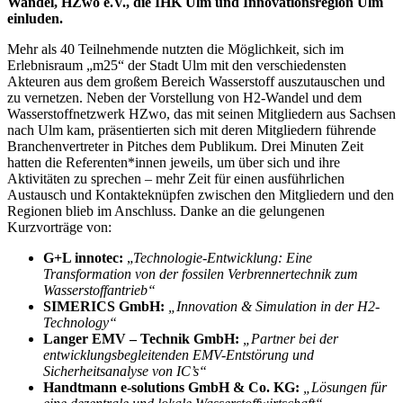
Wandel, HZwo e.V., die IHK Ulm und Innovationsregion Ulm
einluden.
Mehr als 40 Teilnehmende nutzten die Möglichkeit, sich im
Erlebnisraum „m25“ der Stadt Ulm mit den verschiedensten
Akteuren aus dem großem Bereich Wasserstoff auszutauschen und
zu vernetzen. Neben der Vorstellung von H2-Wandel und dem
Wasserstoffnetzwerk HZwo, das mit seinen Mitgliedern aus Sachsen
nach Ulm kam, präsentierten sich mit deren Mitgliedern führende
Branchenvertreter in Pitches dem Publikum. Drei Minuten Zeit
hatten die Referenten*innen jeweils, um über sich und ihre
Aktivitäten zu sprechen – mehr Zeit für einen ausführlichen
Austausch und Kontakteknüpfen zwischen den Mitgliedern und den
Regionen blieb im Anschluss. Danke an die gelungenen
Kurzvorträge von:
G+L innotec:
„
Technologie-Entwicklung: Eine
Transformation von der fossilen Verbrennertechnik zum
Wasserstoffantrieb“
SIMERICS GmbH:
„Innovation & Simulation in der H2-
Technology“
Langer EMV – Technik GmbH:
„Partner bei der
entwicklungsbegleitenden EMV-Entstörung und
Sicherheitsanalyse von IC’s“
Handtmann e-solutions GmbH & Co. KG:
„Lösungen für