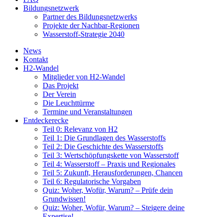
Bildungsnetzwerk
Partner des Bildungsnetzwerks
Projekte der Nachbar-Regionen
Wasserstoff-Strategie 2040
News
Kontakt
H2-Wandel
Mitglieder von H2-Wandel
Das Projekt
Der Verein
Die Leuchttürme
Termine und Veranstaltungen
Entdeckerecke
Teil 0: Relevanz von H2
Teil 1: Die Grundlagen des Wasserstoffs
Teil 2: Die Geschichte des Wasserstoffs
Teil 3: Wertschöpfungskette von Wasserstoff
Teil 4: Wasserstoff – Praxis und Regionales
Teil 5: Zukunft, Herausforderungen, Chancen
Teil 6: Regulatorische Vorgaben
Quiz: Woher, Wofür, Warum? – Prüfe dein
Grundwissen!
Quiz: Woher, Wofür, Warum? – Steigere deine
Expertise!