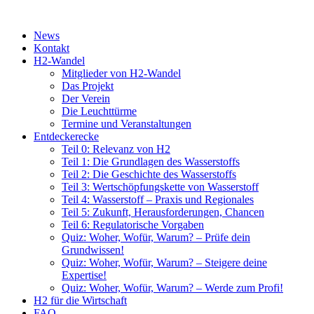
News
Kontakt
H2-Wandel
Mitglieder von H2-Wandel
Das Projekt
Der Verein
Die Leuchttürme
Termine und Veranstaltungen
Entdeckerecke
Teil 0: Relevanz von H2
Teil 1: Die Grundlagen des Wasserstoffs
Teil 2: Die Geschichte des Wasserstoffs
Teil 3: Wertschöpfungskette von Wasserstoff
Teil 4: Wasserstoff – Praxis und Regionales
Teil 5: Zukunft, Herausforderungen, Chancen
Teil 6: Regulatorische Vorgaben
Quiz: Woher, Wofür, Warum? – Prüfe dein
Grundwissen!
Quiz: Woher, Wofür, Warum? – Steigere deine
Expertise!
Quiz: Woher, Wofür, Warum? – Werde zum Profi!
H2 für die Wirtschaft
FAQ