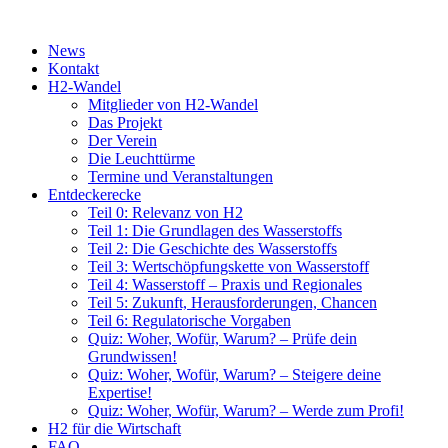
News
Kontakt
H2-Wandel
Mitglieder von H2-Wandel
Das Projekt
Der Verein
Die Leuchttürme
Termine und Veranstaltungen
Entdeckerecke
Teil 0: Relevanz von H2
Teil 1: Die Grundlagen des Wasserstoffs
Teil 2: Die Geschichte des Wasserstoffs
Teil 3: Wertschöpfungskette von Wasserstoff
Teil 4: Wasserstoff – Praxis und Regionales
Teil 5: Zukunft, Herausforderungen, Chancen
Teil 6: Regulatorische Vorgaben
Quiz: Woher, Wofür, Warum? – Prüfe dein
Grundwissen!
Quiz: Woher, Wofür, Warum? – Steigere deine
Expertise!
Quiz: Woher, Wofür, Warum? – Werde zum Profi!
H2 für die Wirtschaft
FAQ