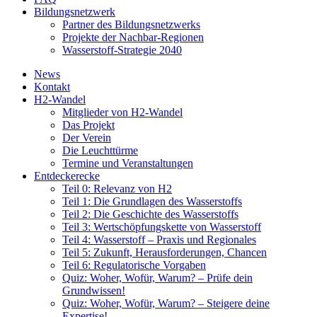
Bildungsnetzwerk
Partner des Bildungsnetzwerks
Projekte der Nachbar-Regionen
Wasserstoff-Strategie 2040
News
Kontakt
H2-Wandel
Mitglieder von H2-Wandel
Das Projekt
Der Verein
Die Leuchttürme
Termine und Veranstaltungen
Entdeckerecke
Teil 0: Relevanz von H2
Teil 1: Die Grundlagen des Wasserstoffs
Teil 2: Die Geschichte des Wasserstoffs
Teil 3: Wertschöpfungskette von Wasserstoff
Teil 4: Wasserstoff – Praxis und Regionales
Teil 5: Zukunft, Herausforderungen, Chancen
Teil 6: Regulatorische Vorgaben
Quiz: Woher, Wofür, Warum? – Prüfe dein
Grundwissen!
Quiz: Woher, Wofür, Warum? – Steigere deine
Expertise!