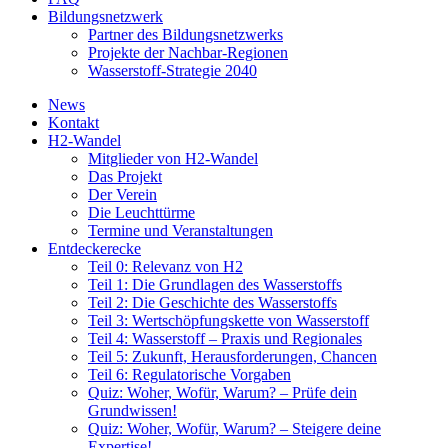
Bildungsnetzwerk
Partner des Bildungsnetzwerks
Projekte der Nachbar-Regionen
Wasserstoff-Strategie 2040
News
Kontakt
H2-Wandel
Mitglieder von H2-Wandel
Das Projekt
Der Verein
Die Leuchttürme
Termine und Veranstaltungen
Entdeckerecke
Teil 0: Relevanz von H2
Teil 1: Die Grundlagen des Wasserstoffs
Teil 2: Die Geschichte des Wasserstoffs
Teil 3: Wertschöpfungskette von Wasserstoff
Teil 4: Wasserstoff – Praxis und Regionales
Teil 5: Zukunft, Herausforderungen, Chancen
Teil 6: Regulatorische Vorgaben
Quiz: Woher, Wofür, Warum? – Prüfe dein
Grundwissen!
Quiz: Woher, Wofür, Warum? – Steigere deine
Expertise!