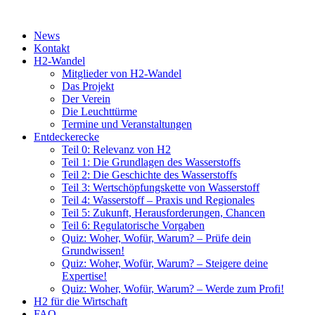
News
Kontakt
H2-Wandel
Mitglieder von H2-Wandel
Das Projekt
Der Verein
Die Leuchttürme
Termine und Veranstaltungen
Entdeckerecke
Teil 0: Relevanz von H2
Teil 1: Die Grundlagen des Wasserstoffs
Teil 2: Die Geschichte des Wasserstoffs
Teil 3: Wertschöpfungskette von Wasserstoff
Teil 4: Wasserstoff – Praxis und Regionales
Teil 5: Zukunft, Herausforderungen, Chancen
Teil 6: Regulatorische Vorgaben
Quiz: Woher, Wofür, Warum? – Prüfe dein
Grundwissen!
Quiz: Woher, Wofür, Warum? – Steigere deine
Expertise!
Quiz: Woher, Wofür, Warum? – Werde zum Profi!
H2 für die Wirtschaft
FAQ